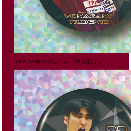
A-8 PLAY 缶バッジ_キラver #10 安原_キラ