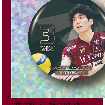
A-2 PLAY 缶バッジ_キラver #3 酒井_キラ