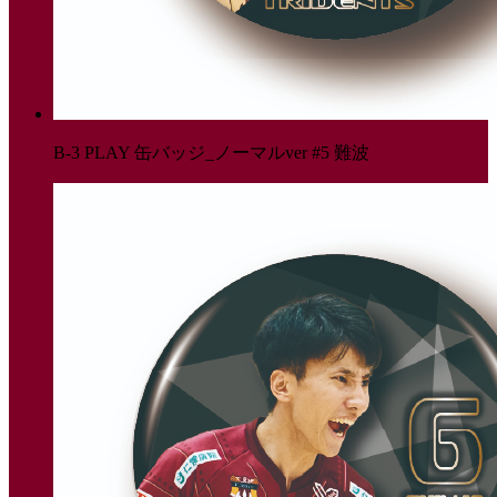
B-3 PLAY 缶バッジ_ノーマルver #5 難波