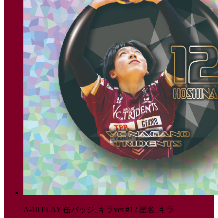
A-10 PLAY 缶バッジ_キラver #12 星名_キラ