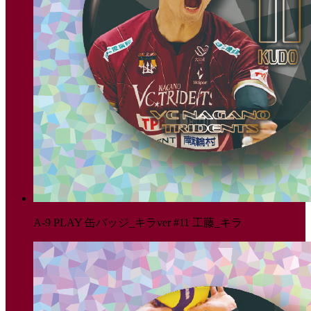
A-9 PLAY 缶バッジ_キラver #11 工藤_キラ