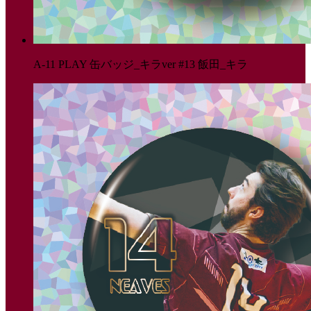
A-11 PLAY 缶バッジ_キラver #13 飯田_キラ