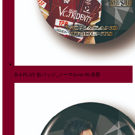
B-4 PLAY 缶バッジ_ノーマルver #6 赤星